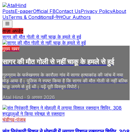
Posts
E-paper
Official FB
Contact Us
Privacy Policy
About
Us
Terms & Conditions
ई-पेपर
Our Authors
ताज़ा अपडेट
सागर की मौत गोली से नहीं चाकू के हमले से हुई
मुख्य खबर
सागर की मौत गोली से नहीं चाकू के हमले से हुई
गुरुग्राम के फर्रुखनगर के कारौला गांव में सागर हत्याकांड की जांच में नया
मोड़ आया है। पुलिस ने स्पष्ट किया है कि सागर की मौत गोली से नहीं बल्कि
चाकू लगने से हुई थी। पढ़ें पूरी विस्तृत रिपोर्ट।
Atal Hind
·
9 अगस्त 2026
चंडीगढ़-पंजाब
संत निरंकारी मिशन ने मोहाली में लगाया विशाल रक्तदान शिविर, 308