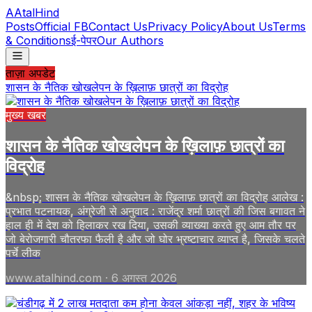
A
AtalHind
Posts
Official FB
Contact Us
Privacy Policy
About Us
Terms
& Conditions
ई-पेपर
Our Authors
ताज़ा अपडेट
शासन के नैतिक खोखलेपन के ख़िलाफ़ छात्रों का विद्रोह
मुख्य खबर
शासन के नैतिक खोखलेपन के ख़िलाफ़ छात्रों का
विद्रोह
&nbsp; शासन के नैतिक खोखलेपन के ख़िलाफ़ छात्रों का विद्रोह आलेख :
प्रभात पटनायक, अंग्रेजी से अनुवाद : राजेंद्र शर्मा छात्रों की जिस बगावत ने
हाल ही में देश को हिलाकर रख दिया, उसकी व्याख्या करते हुए आम तौर पर
जो बेरोजगारी चौतरफा फैली है और जो घोर भ्रष्टाचार व्याप्त है, जिसके चलते
पर्चे लीक
www.atalhind.com
·
6 अगस्त 2026