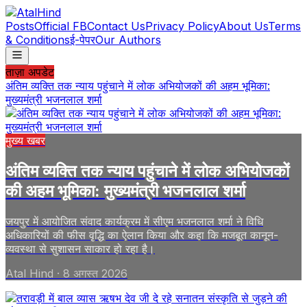
Posts
Official FB
Contact Us
Privacy Policy
About Us
Terms
& Conditions
ई-पेपर
Our Authors
ताज़ा अपडेट
अंतिम व्यक्ति तक न्याय पहुंचाने में लोक अभियोजकों की अहम भूमिका:
मुख्यमंत्री भजनलाल शर्मा
मुख्य खबर
अंतिम व्यक्ति तक न्याय पहुंचाने में लोक अभियोजकों
की अहम भूमिका: मुख्यमंत्री भजनलाल शर्मा
जयपुर में आयोजित संवाद कार्यक्रम में सीएम भजनलाल शर्मा ने विधि
अधिकारियों की फीस वृद्धि का ऐलान किया और कहा कि मजबूत कानून-
व्यवस्था से सुशासन साकार हो रहा है।
Atal Hind
·
8 अगस्त 2026