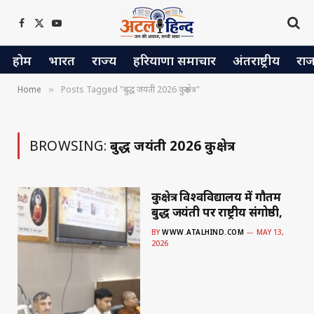
Facebook
X
YouTube
(Twitter)
होम
भारत
राज्य
हरियाणा समाचार
अंतराष्ट्रीय
रा
Home
Posts Tagged "बुद्ध जयंती 2026 कुरुक्षेत्र"
»
BROWSING:
बुद्ध जयंती 2026 कुरुक्षेत्र
कुरुक्षेत्र विश्वविद्यालय में गौतम
बुद्ध जयंती पर राष्ट्रीय संगोष्ठी,
BY
WWW.ATALHIND.COM
MAY 13,
2026