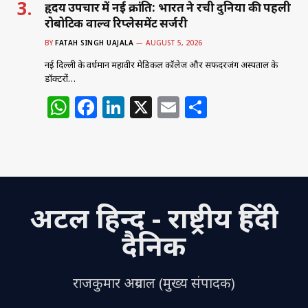
हृदय उपचार में नई क्रांति: भारत ने रची दुनिया की पहली
रोबोटिक वाल्व रिप्लेसमेंट सर्जरी
BY
FATAH SINGH UAJALA
AUGUST 5, 2026
नई दिल्ली के वर्धमान महावीर मेडिकल कॉलेज और सफदरजंग अस्पताल के
डॉक्टरों…
W
F
Li
X
E
S
h
a
n
m
h
at
c
k
ai
ar
s
e
e
l
e
A
b
dI
अटल हिन्द - राष्ट्रीय हिंदी
p
o
n
p
o
दैनिक
k
राजकुमार अग्रवाल (मुख्य संपादक)