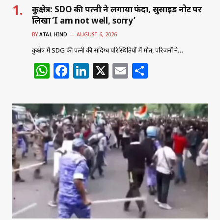
कुरुक्षेत्र: SDO की पत्नी ने लगाया फंदा, सुसाइड नोट पर
लिखा ‘I am not well, sorry’
BY
ATAL HIND
AUGUST 6, 2026
कुरुक्षेत्र में SDG की पत्नी की संदिग्ध परिस्थितियों में मौत, परिजनों ने…
W
F
Li
X
E
S
h
a
n
m
h
at
c
k
ai
ar
s
e
e
l
e
A
b
dI
p
o
n
p
o
k