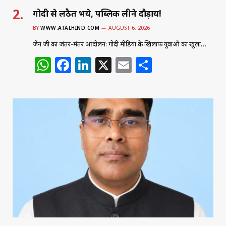
गोदी से लठैत भये, पब्लिक लीने दौड़ाय!
BY
WWW.ATALHIND.COM
AUGUST 6, 2026
जेन जी का जंतर-मंतर आंदोलन: गोदी मीडिया के खिलाफ युवाओं का खुला…
W
F
Li
X
E
S
h
a
n
m
h
at
c
k
ai
ar
s
e
e
l
e
A
b
dI
p
o
n
p
o
k