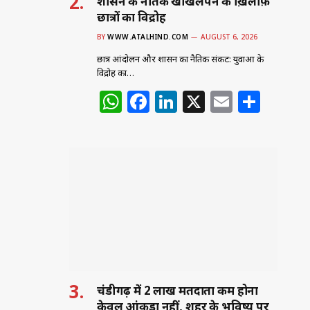
शासन के नैतिक खोखलेपन के ख़िलाफ़
छात्रों का विद्रोह
BY
WWW.ATALHIND.COM
AUGUST 6, 2026
छात्र आंदोलन और शासन का नैतिक संकट: युवाओं के
विद्रोह का…
W
F
Li
X
E
S
h
a
n
m
h
at
c
k
ai
ar
s
e
e
l
e
A
b
dI
p
o
n
p
o
k
चंडीगढ़ में 2 लाख मतदाता कम होना
केवल आंकड़ा नहीं, शहर के भविष्य पर