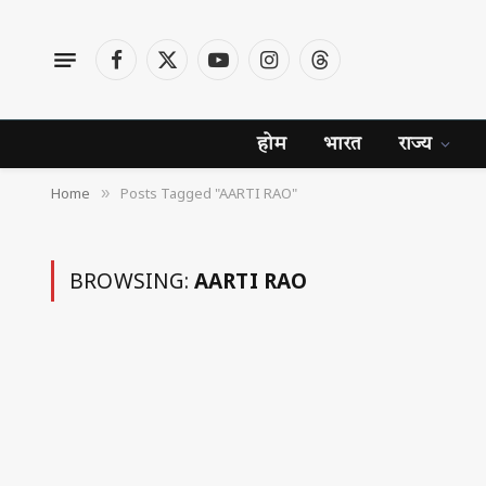
Facebook
X
YouTube
Instagram
Threads
(Twitter)
होम
भारत
राज्य
Home
Posts Tagged "AARTI RAO"
»
BROWSING:
AARTI RAO