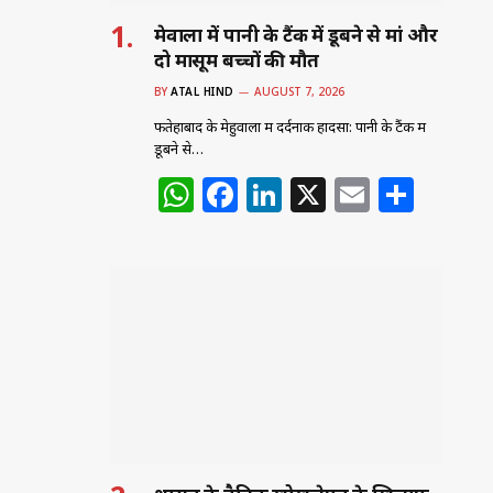
मेहुवाला में पानी के टैंक में डूबने से मां और
दो मासूम बच्चों की मौत
BY
ATAL HIND
AUGUST 7, 2026
फतेहाबाद के मेहुवाला में दर्दनाक हादसा: पानी के टैंक में
डूबने से…
W
F
Li
X
E
S
h
a
n
m
h
at
c
k
ai
ar
s
e
e
l
e
A
b
dI
p
o
n
p
o
k