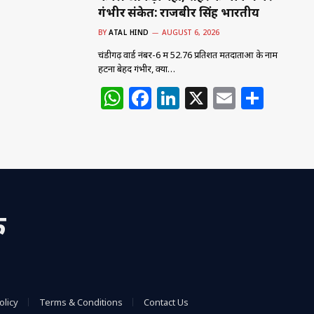
गंभीर संकेत: राजबीर सिंह भारतीय
BY
ATAL HIND
AUGUST 6, 2026
चंडीगढ़ वार्ड नंबर-6 में 52.76 प्रतिशत मतदाताओं के नाम
हटना बेहद गंभीर, क्या…
W
F
Li
X
E
S
h
a
n
m
h
at
c
k
ai
ar
s
e
e
l
e
A
b
dI
p
o
n
क
p
o
k
olicy
Terms & Conditions
Contact Us