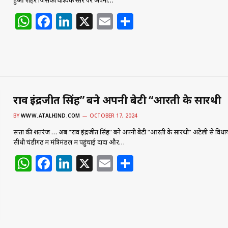
हुआ शहर जिसकी वैश्विक स्तर पर अपनी…
W
F
Li
X
E
S
h
a
n
m
h
at
c
k
ai
ar
s
e
e
l
e
A
b
dI
p
o
n
राव इंद्रजीत सिंह” बने अपनी बेटी “आरती के सारथी
p
o
BY
WWW.ATALHIND.COM
OCTOBER 17, 2024
k
सत्ता की शतरंज … अब “राव इंद्रजीत सिंह” बने अपनी बेटी “आरती के सारथी” अटेली से वि
सीधी चंडीगढ़ में मंत्रिमंडल में पहुंचाई दादा और…
W
F
Li
X
E
S
h
a
n
m
h
at
c
k
ai
ar
s
e
e
l
e