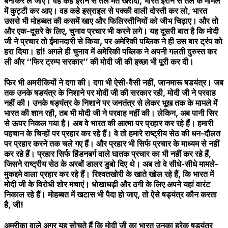
बनाकर ले जाए। वह कहे ईरान से तेल मत खरीदो, भारत ईरान से तेल के मामले
में कुट्टी कर आए। वह कहे इस्राइल से पक्की वाली दोस्ती कर लो, भारत
उससे भी मोहब्बत की कसमें खाए और फिलिस्तीनियों को जीभ चिढ़ाए। और तो
और एक-दूसरे के लिए, चुनाव प्रचार भी करने लगे। यह दूसरी बात है कि मोदी
जी ने प्रचार तो ईमानदारी से किया, पर अमेरिकी पब्लिक ने ही उस बार ट्रंप को
हरा दिया। हां! अगले ही चुनाव में अमेरिकी पब्लिक ने अपनी गलती दुरुस्त कर
ली और ‘‘फिर ट्रम्प सरकार’’ की मोदी जी की इच्छा भी पूरी कर दी।
फिर भी अमरीकियों ने दगा की। दगा भी ऐसी-वैसी नहीं, जानमारू षडयंत्र। जब
तक उनके षडयंत्र के निशाने पर मोदी जी की सरकार रही, मोदी जी ने परवाह
नहीं की। उनके षड्यंत्र के निशाने पर जनतंत्र से लेकर भूख तक के मामले में
भारत की शान रही, तब भी मोदी जी ने परवाह नहीं की। लेकिन, अब पानी सिर
से ऊपर निकल गया है। अब वे भारत की आत्मा पर प्रहार कर रहे हैं। हमारी
पहचान के चिन्हों पर प्रहार कर रहे हैं। वे तो हमारे राष्ट्रीय सेठ की धन-दौलत
पर प्रहार करने तक चले गए हैं। और प्रहार भी सिर्फ प्रचार के माध्यम से नहीं
कर रहे हैं। प्रहार सिर्फ हिंडनबर्ग वाले घातक प्रचार का भी नहीं कर रहे हैं,
जिसने राष्ट्रीय सेठ के अरबों डालर डुबो दिए थे। अब तो वे सीधे-सीधे मामले-
मुकद्दमे वाला प्रहार कर रहे हैं। रिश्वतखोरी के खाते खोल रहे हैं, कि भारत में
मोदी जी के विरोधी शोर मचाएं। धोखाधड़ी और ठगी के लिए अपने यहां वारंट
निकाल रहे हैं। मोहब्बत में खटास भी पैदा हो जाए, तो ऐसे षड्यंत्र कौन करता
है, जी!
अमरीका वाले अगर यह सोचते हैं कि मोदी जी का भारत उनका हरेक षड्यंत्र