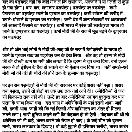
बार का षड्यंत्र नहीं कि कोई मान ले कि संयोग से, अनजाने में या गलती से कुछ
हो गया होगा। बार-बार, लगातार षडयंत्र। षडयंत्र पर षडयंत्र। कभी
पेगासस का षड्यंत्र रचने के प्रचार का षडयंत्र। कभी राफेल की खरीद में
घपले-घोटाले के प्रचार का षडयंत्र। कभी देश में अल्पसंख्यकों पर अत्याचारों
की अफवाहें फैलाने का षडयंत्र। कभी भारत में प्रेस की स्वतंत्रता गायब हो
जाने के दुष्प्रचार का षडयंत्र। कभी मोदी जी के राज में भूख बढ़ने के कूप्रचार
का षडयंत्र।
और तो और भाई लोगों ने मोदी जी-शाह जी के राज में डेमोक्रेसी के गायब हो
जाने के प्रचार तक का षड्यंत्र कर के देख लिया। और वह तो ट्रम्प से मोदी
जी की दोस्ती काम आ गयी और लगता है कि ट्रम्प ने चुप करा दिया, वर्ना एलन
मस्क ने तो ईवीएम के हैक हो सकने का भी ऐलान कर दिया था। नहीं समझे–अरे
मोदी जी की गद्दी ही चोरी की होने तक के इल्जाम का षड्यंत्र!
पर इन सब षड्यंत्रों से मोदी जी की सरकार पर कोई असर नहीं पड़ा। असर
क्या पड़ता, उसने तो होठों पर एक उफ तक नहीं आने दी। अमेरिकियों से जरा
सी शिकायत तक नहीं की। उल्टे हर बार अमेरिकियों स्वागत मुस्कुरा कर पान
पराग के साथ किया गया। दस साल में अमेरिकियों के यहां इतनी आवा-जाही
की, इतनी आवा-जाही की कि नई दिल्ली और वाशिंगटन का अंतर ही मिटता
लगने लगा। सारी दुनिया कहने लगी कि मोहब्बत हो तो ऐसी। मोहब्बत की थी तो
अमेरिका जो भी कहे, भारत करने को तैयार हो जाए। वो कहे चीन को दुश्मन
मानो, भारत ललकार के दिखाए। वो कहे मुझसे ही हथियार खरीदो, भारत आर्डर