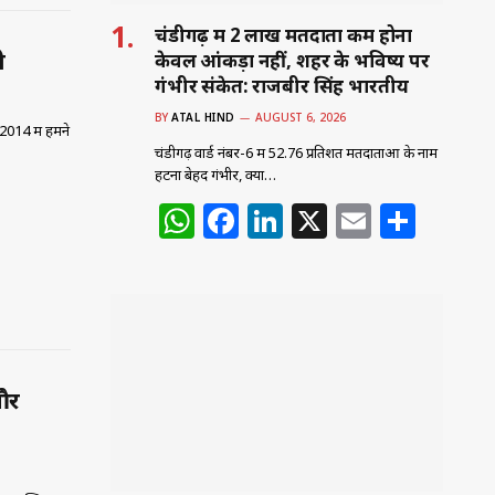
चंडीगढ़ में 2 लाख मतदाता कम होना
ी
केवल आंकड़ा नहीं, शहर के भविष्य पर
गंभीर संकेत: राजबीर सिंह भारतीय
BY
ATAL HIND
AUGUST 6, 2026
 2014 में हमने
चंडीगढ़ वार्ड नंबर-6 में 52.76 प्रतिशत मतदाताओं के नाम
हटना बेहद गंभीर, क्या…
W
F
Li
X
E
S
h
a
n
m
h
at
c
k
ai
ar
s
e
e
l
e
A
b
dI
p
o
n
 और
p
o
k