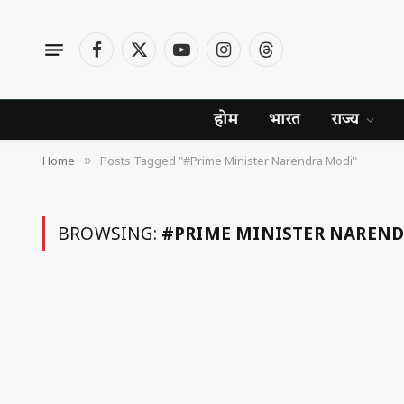
Facebook
X
YouTube
Instagram
Threads
(Twitter)
होम
भारत
राज्य
Home
Posts Tagged "#Prime Minister Narendra Modi"
»
BROWSING:
#PRIME MINISTER NAREN