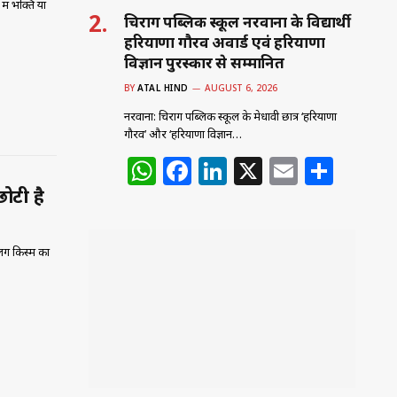
में भक्ति या
चिराग पब्लिक स्कूल नरवाना के विद्यार्थी
हरियाणा गौरव अवार्ड एवं हरियाणा
विज्ञान पुरस्कार से सम्मानित
BY
ATAL HIND
AUGUST 6, 2026
नरवाना: चिराग पब्लिक स्कूल के मेधावी छात्र ‘हरियाणा
गौरव’ और ‘हरियाणा विज्ञान…
W
F
Li
X
E
S
h
a
n
m
h
ोटी है
at
c
k
ai
ar
s
e
e
l
e
लग किस्म का
A
b
dI
p
o
n
p
o
k