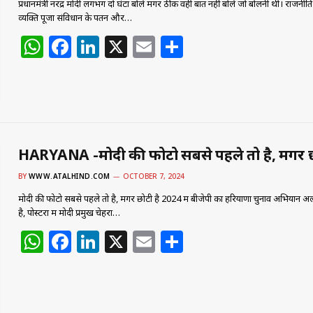
प्रधानमंत्री नरेंद्र मोदी लगभग दो घंटा बोले मगर ठीक वही बात नहीं बोले जो बोलनी थी। राजनीति 
व्यक्ति पूजा संविधान के पतन और…
W
F
Li
X
E
S
h
a
n
m
h
at
c
k
ai
ar
s
e
e
l
e
A
b
dI
p
o
n
HARYANA -मोदी की फोटो सबसे पहले तो है, मगर छ
p
o
BY
WWW.ATALHIND.COM
OCTOBER 7, 2024
k
मोदी की फोटो सबसे पहले तो है, मगर छोटी है 2024 में बीजेपी का हरियाणा चुनाव अभियान अ
है, पोस्टरों में मोदी प्रमुख चेहरा…
W
F
Li
X
E
S
h
a
n
m
h
at
c
k
ai
ar
s
e
e
l
e