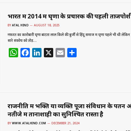
A
b
dI
p
o
n
भारत में 2014 में घृणा के प्रचारक की पहली ताजपोश
p
o
BY
ATAL HIND
AUGUST 18, 2025
k
नफ़रत का कारोबारी घृणा बांटता लाल किले की बुर्जी से हिंदू समाज में घृणा पहले भी थी लेकिन
सारे संकोच को तोड़…
W
F
Li
X
E
S
h
a
n
m
h
at
c
k
ai
ar
s
e
e
l
e
A
b
dI
p
o
n
राजनीति में भक्ति या व्यक्ति पूजा संविधान के पतन
p
o
नतीजे में तानाशाही का सुनिश्चित रास्ता है
k
BY
WWW.ATALHIND.COM
DECEMBER 21, 2024