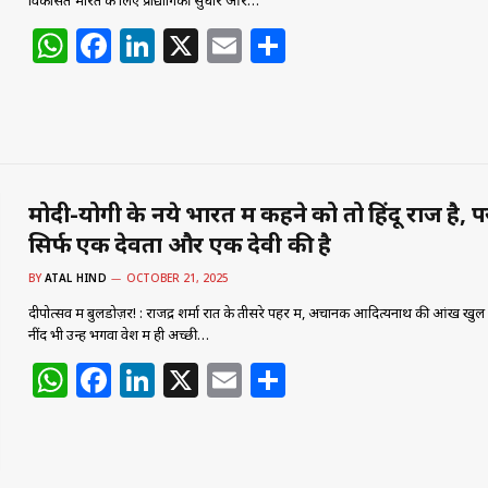
विकसित भारत के लिए प्रौद्योगिकी सुधार और…
W
F
Li
X
E
S
h
a
n
m
h
at
c
k
ai
ar
s
e
e
l
e
A
b
dI
p
o
n
मोदी-योगी के नये भारत में कहने को तो हिंदू राज है, 
सिर्फ एक देवता और एक देवी की है
p
o
k
BY
ATAL HIND
OCTOBER 21, 2025
दीपोत्सव में बुलडोज़र! : राजेंद्र शर्मा रात के तीसरे पहर में, अचानक आदित्यनाथ की आंख खु
नींद भी उन्हें भगवा वेश में ही अच्छी…
W
F
Li
X
E
S
h
a
n
m
h
at
c
k
ai
ar
s
e
e
l
e