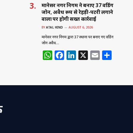
मानेसर नगर निगम ने बनाए 37 वेंडिंग
जोन, अवैध रूप से रेहड़ी-पटरी लगाने
वालों पर होगी सख्त कार्रवाई
BY
ATAL HIND
AUGUST 6, 2026
मानेसर नगर निगम द्वारा 37 स्थानों पर बनाए गए वेंडिंग
जोन अवैध…
W
F
Li
X
E
S
h
a
n
m
h
at
c
k
ai
ar
s
e
e
l
e
A
b
dI
p
o
n
क
p
o
k