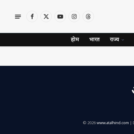
Facebook
X
YouTube
Instagram
Threads
(Twitter)
होम
भारत
राज्य
© 2026
www.atalhind.com
| 