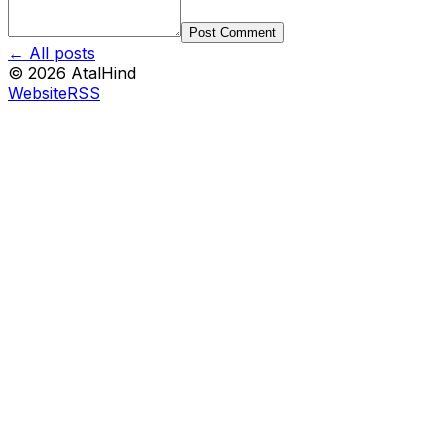
Post Comment
← All posts
©
2026
AtalHind
Website
RSS