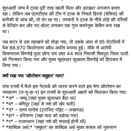
शुरुआती जांच में ट्रक पूरी तरह खाली मिला और ड्राइवर अनजान बनता
रहा। लेकिन जब एएनटीएफ की टीम ने ट्रक के निचले हिस्से (चेसिस) की
बारीकी से जांच की, तो दंग रह गए। तस्करों ने ट्रक के नीचे लोहे की पत्तियों
से वेल्डिंग कर और नट-बोल्ट लगाकर एक गुप्त कमरेनुमा केबिन बना रखा
था।
जब कटर से उस तहखाने को तोड़ा गया, तो उसके अंदर से 95 पोटलियों में
पैक 88.970 किलोग्राम अवैध अफीम बरामद हुई। मौके से आरोपी
किशनाराम विश्नोई पुत्र छोगा राम उम्र 44 साल निवासी शिवपुरा जिला पाली
को गिरफ्तार किया गया और मुख्य सूत्रधार सुखराम विश्नोई को हिरासत में
लिया गया।
क्यों रखा गया ‘ऑपरेशन जमुहार’ नाम?
पांच राज्यों में फैले इस नेटवर्क को ध्वस्त करने वाले इस मेगा ऑपरेशन का
नामकरण (ज-मु-हा-र) इन राज्यों के शुरुआती अक्षरों को मिलाकर किया गया:
° *ज* – जम्मू (जहां मुख्य सूत्रधार बैठा था)
° *म* – मणिपुर (जहां से नशे की खेप चली)
° *उ* – उत्तर प्रदेश (ट्रांजिट पॉइंट – लखनऊ)
° *हा* – हरियाणा (जहां माल को दबोचा गया)
° *र* – राजस्थान (जहां नशे की सप्लाई होनी थी)
° *शाब्दिक अर्थ:* ‘जमुहार’ का शाब्दिक अर्थ मुख्य फसल को नुकसान