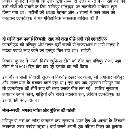
विकास कुमार ने बताया कि उत्तर-पूर्वी राज्यों से उत्तर भारत में आ रही नशे की
बड़ी खेपों को रोकने के लिए ‘मणिपुर मॉड्यूल’ पर तकनीकी अन्वेषण शुरू
किया गया था। महीनों की अथक मेहनत और 5 राज्यों में फैले जाल को
काटकर एएनटीएफ ने यह ऐतिहासिक सफलता हासिल की है।
दो महीने तक पकाई खिचड़ी: साए की तरह पीछे लगी रही एएनटीएफ
एएनटीएफ को मणिपुर और उत्तर-पूर्वी राज्यों से राजस्थान में भारी मात्रा में
मादक पदार्थ लाए जाने का इनपुट मिल रहा था। आईजी
विकास कुमार ने अपनी विशेष खुफिया टीमों को तीन बार मणिपुर भेजा, जहां
टीमों ने 10-10 दिन कैंप कर पूरे इलाके का सर्वे किया।
इस दौरान पाली निवासी सुखराम विश्नोई रडार पर आया, जो लगातार मणिपुर
और राजस्थान के चक्कर काट रहा था। इस बार जब सुखराम मणिपुर गया,
तो एएनटीएफ की टीमें साए की तरह उसके पीछे लग गईं। शातिर सुखराम
लगातार अपने फोन, गाड़ियां और रास्ते बदलता रहा, लेकिन एएनटीएफ का
इरादा नहीं बदल सका।
मौज-मस्ती, भगवत भक्ति और पुलिस की पहेली
मणिपुर से नशे का सौदा फाइनल कर सुखराम अपने ऐश-ओ-आराम के ठिकाने
लखनऊ उत्तर प्रदेश पहुंचा। वहां उसने अपनी एक महिला मित्र को बुलाया