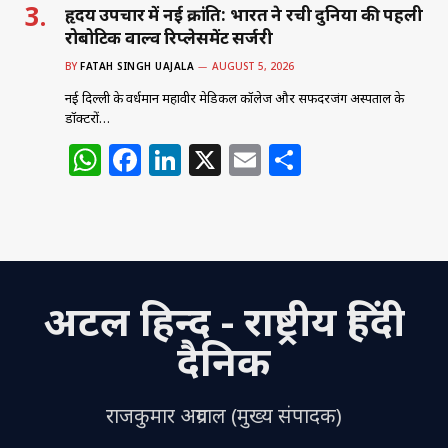
हृदय उपचार में नई क्रांति: भारत ने रची दुनिया की पहली
रोबोटिक वाल्व रिप्लेसमेंट सर्जरी
BY
FATAH SINGH UAJALA
AUGUST 5, 2026
नई दिल्ली के वर्धमान महावीर मेडिकल कॉलेज और सफदरजंग अस्पताल के
डॉक्टरों…
W
F
Li
X
E
S
h
a
n
m
h
at
c
k
ai
ar
s
e
e
l
e
A
b
dI
अटल हिन्द - राष्ट्रीय हिंदी
p
o
n
p
o
दैनिक
k
राजकुमार अग्रवाल (मुख्य संपादक)