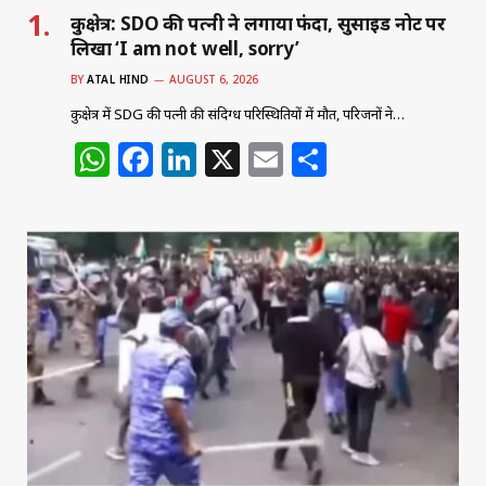
कुरुक्षेत्र: SDO की पत्नी ने लगाया फंदा, सुसाइड नोट पर
लिखा ‘I am not well, sorry’
BY
ATAL HIND
AUGUST 6, 2026
कुरुक्षेत्र में SDG की पत्नी की संदिग्ध परिस्थितियों में मौत, परिजनों ने…
W
F
Li
X
E
S
h
a
n
m
h
at
c
k
ai
ar
s
e
e
l
e
A
b
dI
p
o
n
p
o
k