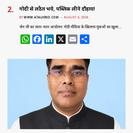
गोदी से लठैत भये, पब्लिक लीने दौड़ाय!
BY
WWW.ATALHIND.COM
AUGUST 6, 2026
जेन जी का जंतर-मंतर आंदोलन: गोदी मीडिया के खिलाफ युवाओं का खुला…
W
F
Li
X
E
S
h
a
n
m
h
at
c
k
ai
ar
s
e
e
l
e
A
b
dI
p
o
n
p
o
k