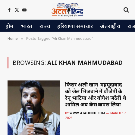
Facebook
X
YouTube
(Twitter)
होम
भारत
राज्य
हरियाणा समाचार
अंतराष्ट्रीय
रा
Home
Posts Tagged "Ali Khan Mahmudabad"
»
BROWSING:
ALI KHAN MAHMUDABAD
प्रोफेसर अली खान महमूदाबाद
को जेल भिजवाने में बीजेपी के
रेनू भाटिया और योगेश जठेरी थे
शामिल अब केस वापस लिया
BY
WWW.ATALHIND.COM
MARCH 17,
2026