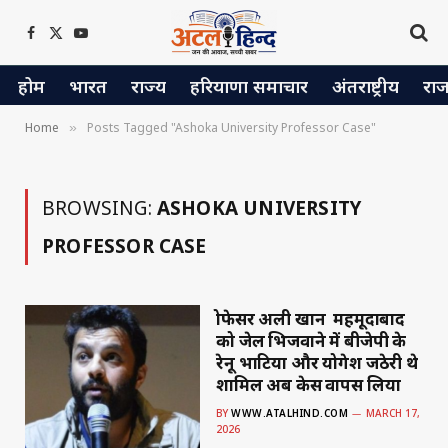
Facebook
X
YouTube
(Twitter)
होम
भारत
राज्य
हरियाणा समाचार
अंतराष्ट्रीय
रा
Home
Posts Tagged "Ashoka University Professor Case"
»
BROWSING:
ASHOKA UNIVERSITY
PROFESSOR CASE
प्रोफेसर अली खान महमूदाबाद
को जेल भिजवाने में बीजेपी के
रेनू भाटिया और योगेश जठेरी थे
शामिल अब केस वापस लिया
BY
WWW.ATALHIND.COM
MARCH 17,
2026