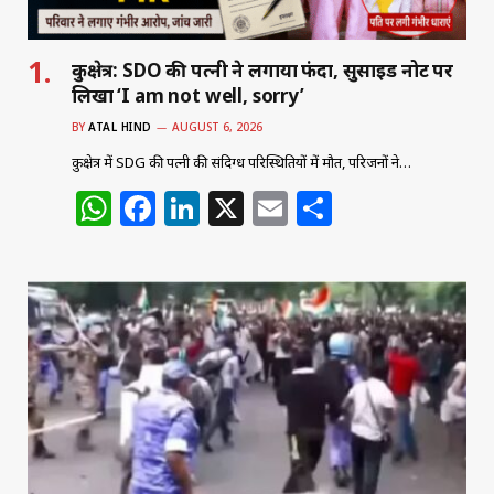
कुरुक्षेत्र: SDO की पत्नी ने लगाया फंदा, सुसाइड नोट पर
लिखा ‘I am not well, sorry’
BY
ATAL HIND
AUGUST 6, 2026
कुरुक्षेत्र में SDG की पत्नी की संदिग्ध परिस्थितियों में मौत, परिजनों ने…
W
F
Li
X
E
S
h
a
n
m
h
at
c
k
ai
ar
s
e
e
l
e
A
b
dI
p
o
n
p
o
k