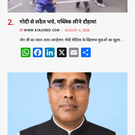
गोदी से लठैत भये, पब्लिक लीने दौड़ाय!
BY
WWW.ATALHIND.COM
AUGUST 6, 2026
जेन जी का जंतर-मंतर आंदोलन: गोदी मीडिया के खिलाफ युवाओं का खुला…
W
F
Li
X
E
S
h
a
n
m
h
at
c
k
ai
ar
s
e
e
l
e
A
b
dI
p
o
n
p
o
k