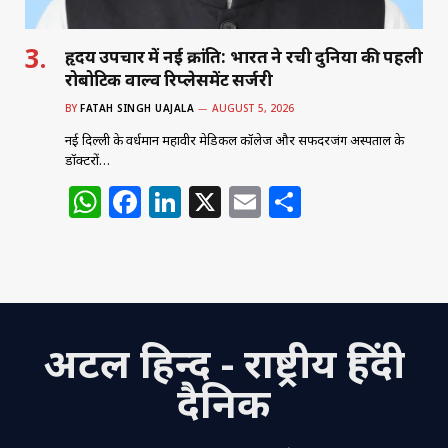
हृदय उपचार में नई क्रांति: भारत ने रची दुनिया की पहली
रोबोटिक वाल्व रिप्लेसमेंट सर्जरी
BY
FATAH SINGH UAJALA
AUGUST 5, 2026
नई दिल्ली के वर्धमान महावीर मेडिकल कॉलेज और सफदरजंग अस्पताल के
डॉक्टरों…
W
F
Li
X
E
S
h
a
n
m
h
at
c
k
ai
ar
s
e
e
l
e
A
b
dI
अटल हिन्द - राष्ट्रीय हिंदी
p
o
n
p
o
दैनिक
k