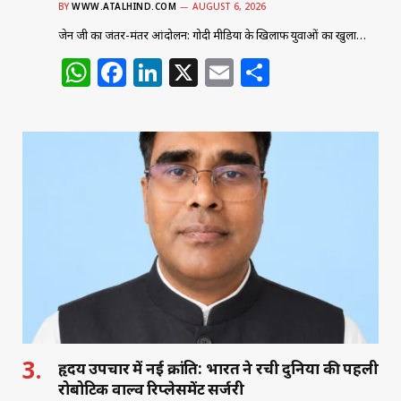
BY
WWW.ATALHIND.COM
AUGUST 6, 2026
जेन जी का जंतर-मंतर आंदोलन: गोदी मीडिया के खिलाफ युवाओं का खुला…
W
F
Li
X
E
S
h
a
n
m
h
at
c
k
ai
ar
s
e
e
l
e
A
b
dI
p
o
n
p
o
k
हृदय उपचार में नई क्रांति: भारत ने रची दुनिया की पहली
रोबोटिक वाल्व रिप्लेसमेंट सर्जरी