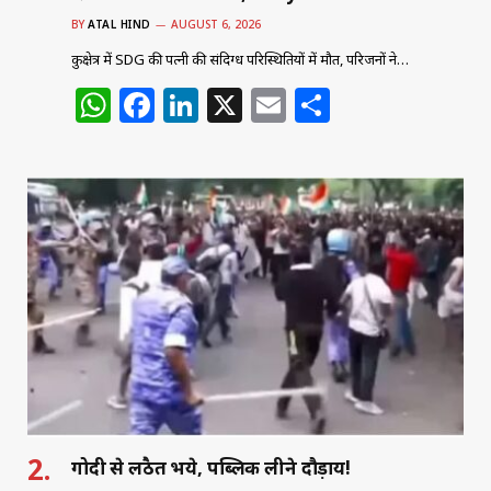
BY
ATAL HIND
AUGUST 6, 2026
कुरुक्षेत्र में SDG की पत्नी की संदिग्ध परिस्थितियों में मौत, परिजनों ने…
W
F
Li
X
E
S
h
a
n
m
h
at
c
k
ai
ar
s
e
e
l
e
A
b
dI
p
o
n
p
o
k
गोदी से लठैत भये, पब्लिक लीने दौड़ाय!