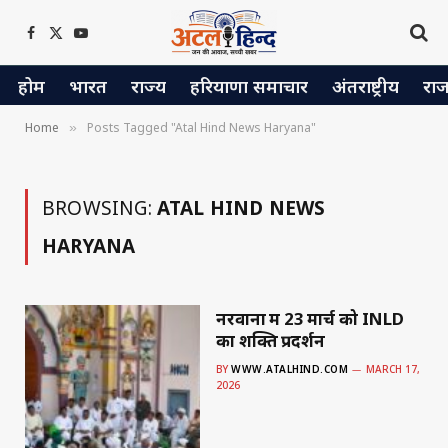
Facebook
X
YouTube
(Twitter)
होम
भारत
राज्य
हरियाणा समाचार
अंतराष्ट्रीय
रा
Home
Posts Tagged "Atal Hind News Haryana"
»
BROWSING:
ATAL HIND NEWS
HARYANA
नरवाना में 23 मार्च को INLD
का शक्ति प्रदर्शन
BY
WWW.ATALHIND.COM
MARCH 17,
2026