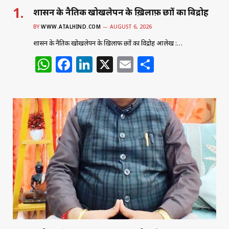
शासन के नैतिक खोखलेपन के ख़िलाफ़ छात्रों का विद्रोह
BY
WWW.ATALHIND.COM
AUGUST 6, 2026
शासन के नैतिक खोखलेपन के ख़िलाफ़ छात्रों का विद्रोह आलेख :…
W
F
Li
X
E
S
h
a
n
m
h
at
c
k
ai
ar
s
e
e
l
e
A
b
dI
p
o
n
p
o
k