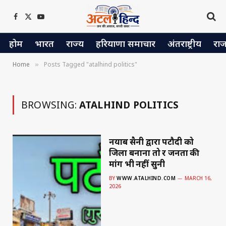
Facebook
X
YouTube
(Twitter)
होम
भारत
राज्य
हरियाणा समाचार
अंतराष्ट्रीय
रा
Home
Posts Tagged "atalhind politics"
»
BROWSING:
ATALHIND POLITICS
नयाब सैनी द्वारा पटौदी को
जिला बनाना तो दूर जनता की
मांग भी नहीं सुनी
BY
WWW.ATALHIND.COM
MARCH 16,
2026