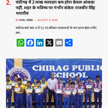
चंडीगढ़ में 2 लाख मतदाता कम होना केवल आंकड़ा
नहीं, शहर के भविष्य पर गंभीर संकेत: राजबीर सिंह
भारतीय
BY
ATAL HIND
AUGUST 6, 2026
चंडीगढ़ वार्ड नंबर-6 में 52.76 प्रतिशत मतदाताओं के नाम हटना बेहद गंभीर,
क्या…
W
F
Li
X
E
S
h
a
n
m
h
at
c
k
ai
ar
s
e
e
l
e
A
b
dI
p
o
n
p
o
k