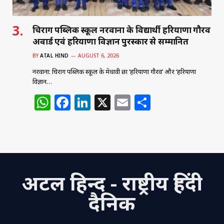
चिराग पब्लिक स्कूल नरवाना के विद्यार्थी हरियाणा गौरव
अवार्ड एवं हरियाणा विज्ञान पुरस्कार से सम्मानित
BY
ATAL HIND
AUGUST 6, 2026
नरवाना: चिराग पब्लिक स्कूल के मेधावी छात्र ‘हरियाणा गौरव’ और ‘हरियाणा
विज्ञान…
W
F
Li
X
E
S
h
a
n
m
h
at
c
k
ai
ar
s
e
e
l
e
A
b
dI
अटल हिन्द - राष्ट्रीय हिंदी
p
o
n
p
o
दैनिक
k