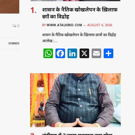
शासन के नैतिक खोखलेपन के ख़िलाफ़
छात्रों का विद्रोह
BY
WWW.ATALHIND.COM
AUGUST 6, 2026
0
शासन के नैतिक खोखलेपन के ख़िलाफ़ छात्रों का विद्रोह
आलेख :…
राजस्थान
W
F
Li
X
E
S
h
a
n
m
h
at
c
k
ai
ar
s
e
e
l
e
A
b
dI
p
o
n
p
o
k