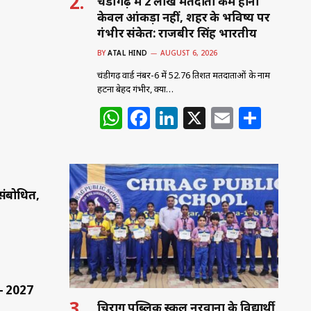
चंडीगढ़ में 2 लाख मतदाता कम होना
केवल आंकड़ा नहीं, शहर के भविष्य पर
गंभीर संकेत: राजबीर सिंह भारतीय
BY
ATAL HIND
AUGUST 6, 2026
चंडीगढ़ वार्ड नंबर-6 में 52.76 प्रतिशत मतदाताओं के नाम
हटना बेहद गंभीर, क्या…
W
F
Li
X
E
S
h
a
n
m
h
at
c
k
ai
ar
s
e
e
l
e
संबोधित,
A
b
dI
p
o
n
p
o
k
ा— 2027
चिराग पब्लिक स्कूल नरवाना के विद्यार्थी