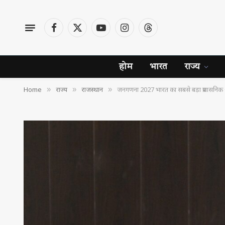
Facebook
X
YouTube
Instagram
Threads
(Twitter)
होम
भारत
राज्य
Home
राज्य
राजस्थान
जनगणना 2027 भारत का सबसे बड़ा प्रशासनिक 
»
»
»