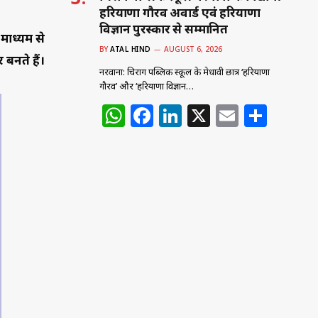
हरियाणा गौरव अवार्ड एवं हरियाणा
विज्ञान पुरस्कार से सम्मानित
माध्यम से
BY
ATAL HIND
AUGUST 6, 2026
 बनते हैं।
नरवाना: चिराग पब्लिक स्कूल के मेधावी छात्र ‘हरियाणा
गौरव’ और ‘हरियाणा विज्ञान…
W
F
Li
X
E
S
h
a
n
m
h
at
c
k
ai
ar
s
e
e
l
e
A
b
dI
p
o
n
p
o
k