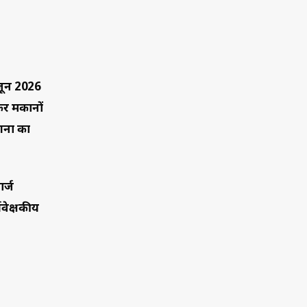
 जून 2026
कर मकानों
णना का
र्ज
यवेक्षकीय