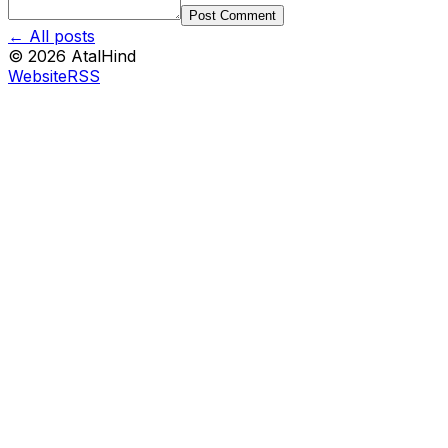
Post Comment
← All posts
©
2026
AtalHind
Website
RSS