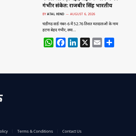
गंभीर संकेत: राजबीर सिंह भारतीय
BY
ATAL HIND
AUGUST 6, 2026
चंडीगढ़ वार्ड नंबर-6 में 52.76 प्रतिशत मतदाताओं के नाम
हटना बेहद गंभीर, क्या…
W
F
Li
X
E
S
h
a
n
m
h
at
c
k
ai
ar
s
e
e
l
e
A
b
dI
p
o
n
क
p
o
k
olicy
Terms & Conditions
Contact Us