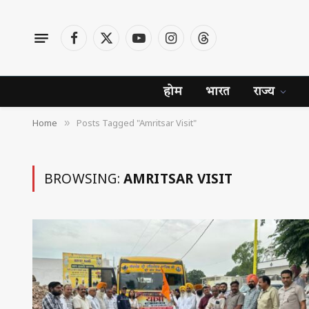
Facebook
X
YouTube
Instagram
Threads
(Twitter)
होम
भारत
राज्य
Home
Posts Tagged "Amritsar Visit"
»
BROWSING:
AMRITSAR VISIT