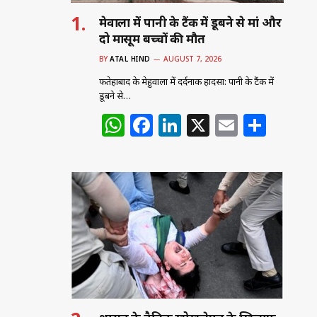
मेहुवाला में पानी के टैंक में डूबने से मां और
दो मासूम बच्चों की मौत
BY
ATAL HIND
AUGUST 7, 2026
फतेहाबाद के मेहुवाला में दर्दनाक हादसा: पानी के टैंक में
डूबने से…
W
F
Li
X
E
S
h
a
n
m
h
at
c
k
ai
ar
s
e
e
l
e
A
b
dI
p
o
n
p
o
k