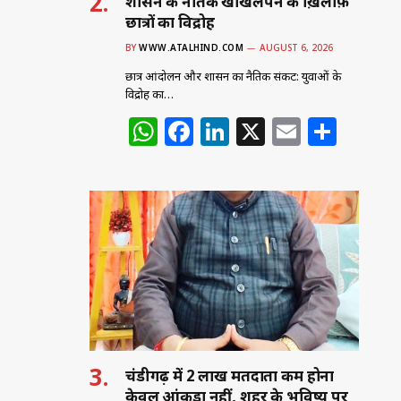
शासन के नैतिक खोखलेपन के ख़िलाफ़
छात्रों का विद्रोह
BY
WWW.ATALHIND.COM
AUGUST 6, 2026
छात्र आंदोलन और शासन का नैतिक संकट: युवाओं के
विद्रोह का…
W
F
Li
X
E
S
h
a
n
m
h
at
c
k
ai
ar
s
e
e
l
e
A
b
dI
p
o
n
p
o
k
चंडीगढ़ में 2 लाख मतदाता कम होना
केवल आंकड़ा नहीं, शहर के भविष्य पर