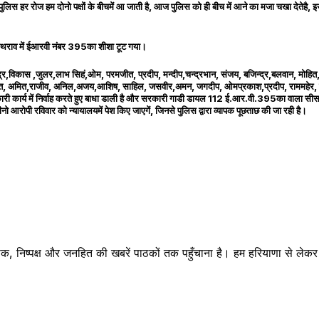
ि पुलिस हर रोज हम दोनो पक्षों के बीचमें आ जाती है, आज पुलिस को ही बीच में आने का मजा चखा देतेहै, 
था पथराव में ईआरवी नंबर 395का शीशा टूट गया।
ेंद्र,विकास ,जुलर,लाभ सिहं,ओम, परमजीत, प्रदीप, मन्दीप,चन्द्रभान, संजय, बजिन्द्र,बलवान, मोहित,
मजीत, अमित,राजीव, अनिल,अजय,आशिष, साहिल, जसवीर,अमन, जगदीप, ओमप्रकाश,प्रदीप, राममहेर, प
कारी कार्य में निर्वाह करते हुए बाधा डाली है और सरकारी गाडी डायल 112 ई.आर.वी.395का वाला सी
ो आरोपी रविवार को न्यायालयमें पेश किए जाएगें, जिनसे पुलिस द्वारा व्यापक पूछताछ की जा रही है।
क, निष्पक्ष और जनहित की खबरें पाठकों तक पहुँचाना है। हम हरियाणा से लेकर रा