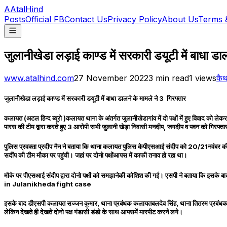
A
AtalHind
Posts
Official FB
Contact Us
Privacy Policy
About Us
Terms 
जुलानीखेडा लड़ाई काण्ड में सरकारी डयूटी में बाधा डाल
www.atalhind.com
27 November 2022
3
min read
1
views
कै
जुलानीखेडा लड़ाई काण्ड में सरकारी डयूटी में बाधा डालने के मामले ने 3 गिरफ्तार
कलायत (अटल हिन्द ब्यूरो )कलायत थाना के अंतर्गत जुलानीखेडागांव में दो पक्षों में हुए विवाद को 
पारस की टीम द्वारा करते हुए 3 आरोपी सभी जुलानी खेड़ा निवासी मनदीप, जगदीप व 
पुलिस प्रवक्ता प्रदीप नैन ने बताया कि थाना कलायत पुलिस केपीएसआई संदीप को 20/21नवंबर की रात्
सदींप की टीम मौका पर पहुंची। जहां पर दोनो पक्षोंआपस में काफी तनाव हो रहा था।
मौके पर पीएसआई संदीप द्वारा दोनो पक्षों को समझानेकी कोशिश की गई। एसपी ने बताया कि 
in Julanikheda fight case
इसके बाद डीएसपी कलायत सज्जन कुमार, थाना प्रबंधक कलायतबलदेव सिंह, थाना तितरम प्रबंधक पीएसआई
लेकिन देखते ही देखते दोनो पक्ष गंडासी डंडो के साथ आपसमें मारपीट करने लगे।