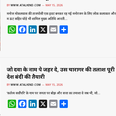
p
o
n
BY
WWW.ATALHIND.COM
MAY 15, 2026
p
o
मनोज मोकलवास की ताजपोसी एक इवेंट बनकर रह गई मनोरंजन के लिए लोक कलाकार और न
k
में ऊंट सहित घोड़े भी शामिल मुख्य अतिथि आरती…
W
F
Li
X
E
S
h
a
n
m
h
at
c
k
ai
ar
s
e
e
l
e
A
b
dI
p
o
n
जो दवा के नाम पे जहर दे, उस चारागर की तलाश पूरी
देश बंदी की तैयारी
p
o
k
BY
WWW.ATALHIND.COM
MAY 15, 2026
‘कर्तव्य सर्वोपरि’ के नाम पर जनता पर बोझ और सत्ता का तमाशा वे जब भी, जो…
W
F
Li
X
E
S
h
a
n
m
h