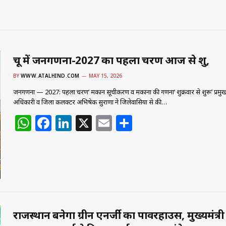
चूरू में जनगणना-2027 का पहला चरण आज से शुरू,
BY
WWW.ATALHIND.COM
MAY 15, 2026
जनगणना — 2027: पहला चरण’ मकान सूचीकरण व मकानों की गणना’ शुक्रवार से शुरू’ प्रम
अधिकारी व जिला कलक्टर अभिषेक सुराणा ने जिलेवासियों से की…
W
F
Li
X
E
S
h
a
n
m
h
at
c
k
ai
ar
s
e
e
l
e
A
b
dI
p
o
n
राजस्थान बनेगा ग्रीन एनर्जी का पावरहाउस, मुख्यमंत्री
p
o