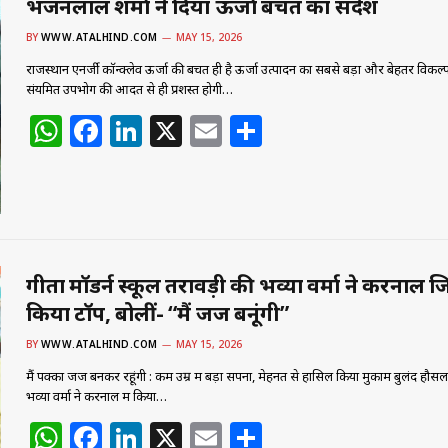
भजनलाल शर्मा ने दिया ऊर्जा बचत का संदेश
k
BY
WWW.ATALHIND.COM
MAY 15, 2026
राजस्थान एनर्जी काॅन्क्लेव ऊर्जा की बचत ही है ऊर्जा उत्पादन का सबसे बड़ा और बेहतर विकल्
संयमित उपभोग की आदत से ही प्रशस्त होगी…
W
F
Li
X
E
S
h
a
n
m
h
at
c
k
ai
ar
s
e
e
l
e
A
b
dI
p
o
n
गीता मॉडर्न स्कूल तरावड़ी की भव्या वर्मा ने करनाल जिल
किया टॉप, बोलीं- “मैं जज बनूंगी”
p
o
k
BY
WWW.ATALHIND.COM
MAY 15, 2026
मैं पक्का जज बनकर रहूंगी : कम उम्र में बड़ा सपना, मेहनत से हासिल किया मुकाम बुलंद हौसल
भव्या वर्मा ने करनाल में किया…
W
F
Li
X
E
S