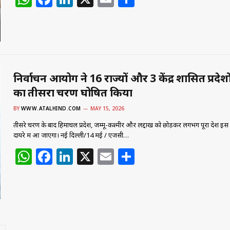
h
a
n
m
h
at
c
k
ai
ar
s
e
e
l
e
A
b
dI
p
o
n
निर्वाचन आयोग ने 16 राज्यों और 3 केंद्र शासित प्रदेशों
का तीसरा चरण घोषित किया
p
o
k
BY
WWW.ATALHIND.COM
MAY 15, 2026
तीसरे चरण के बाद हिमाचल प्रदेश, जम्मू-कश्मीर और लद्दाख को छोड़कर लगभग पूरा देश इस प्र
दायरे में आ जाएगा। नई दिल्ली/14 मई / एजेंसी…
W
F
Li
X
E
S
h
a
n
m
h
at
c
k
ai
ar
s
e
e
l
e
A
b
dI