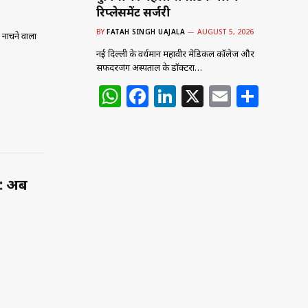
रिप्लेसमेंट सर्जरी
BY
FATAH SINGH UAJALA
AUGUST 5, 2026
ाचने वालों
नई दिल्ली के वर्धमान महावीर मेडिकल कॉलेज और
सफदरजंग अस्पताल के डॉक्टरों…
W
F
Li
X
E
S
h
a
n
m
h
at
c
k
ai
ar
s
e
e
l
e
A
b
dI
 : अब
p
o
n
p
o
k