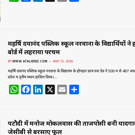
h
a
n
m
h
at
c
k
ai
ar
s
e
e
l
e
A
b
dI
p
o
n
महर्षि दयानंद पब्लिक स्कूल नरवाना के विद्यार्थियों ने
बोर्ड में लहराया परचम
p
o
k
BY
WWW.ATALHIND.COM
MAY 15, 2026
महर्षि दयानंद पब्लिक स्कूल नरवाना के विद्यालय के होनहार छात्र वंश देव ने 500 में से 497 अंक 
प्रदेश में तृतीय स्थान हासिल किया।…
W
F
Li
X
E
S
h
a
n
m
h
at
c
k
ai
ar
s
e
e
l
e
पटौदी में मनोज मोकलवास की ताजपोसी बनी यादगा
A
b
dI
जेसीबी से बरसाए फूल