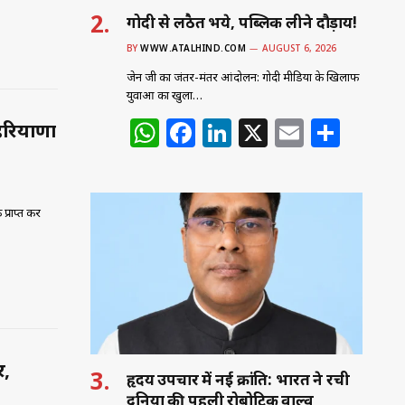
गोदी से लठैत भये, पब्लिक लीने दौड़ाय!
BY
WWW.ATALHIND.COM
AUGUST 6, 2026
जेन जी का जंतर-मंतर आंदोलन: गोदी मीडिया के खिलाफ
युवाओं का खुला…
W
F
Li
X
E
S
 हरियाणा
h
a
n
m
h
at
c
k
ai
ar
s
e
e
l
e
प्राप्त कर
A
b
dI
p
o
n
p
o
k
र,
हृदय उपचार में नई क्रांति: भारत ने रची
दुनिया की पहली रोबोटिक वाल्व