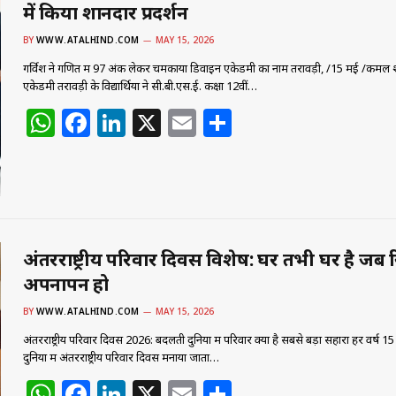
में किया शानदार प्रदर्शन
p
o
k
BY
WWW.ATALHIND.COM
MAY 15, 2026
गर्विश ने गणित में 97 अंक लेकर चमकाया डिवाइन एकेडमी का नाम तरावड़ी, /15 मई /कमल श
एकेडमी तरावड़ी के विद्यार्थियों ने सी.बी.एस.ई. कक्षा 12वीं…
W
F
Li
X
E
S
h
a
n
m
h
at
c
k
ai
ar
s
e
e
l
e
A
b
dI
p
o
n
अंतरराष्ट्रीय परिवार दिवस विशेष: घर तभी घर है जब रिश्
अपनापन हो
p
o
k
BY
WWW.ATALHIND.COM
MAY 15, 2026
अंतरराष्ट्रीय परिवार दिवस 2026: बदलती दुनिया में परिवार क्यों है सबसे बड़ा सहारा हर वर्ष 15
दुनिया में अंतरराष्ट्रीय परिवार दिवस मनाया जाता…
W
F
Li
X
E
S