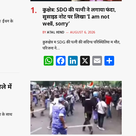
कुरुक्षेत्र: SDO की पत्नी ने लगाया फंदा,
सुसाइड नोट पर लिखा ‘I am not
प ईंधन के
well, sorry’
BY
ATAL HIND
AUGUST 6, 2026
कुरुक्षेत्र में SDG की पत्नी की संदिग्ध परिस्थितियों में मौत,
परिजनों ने…
W
F
Li
X
E
S
h
a
n
m
h
at
c
k
ai
ar
े में
s
e
e
l
e
A
b
dI
p
o
n
ों के साथ
p
o
k