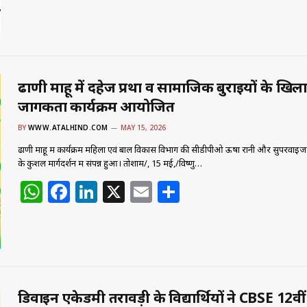
at
c
k
ai
ar
s
e
e
l
e
A
b
dI
p
o
n
ढाणी माहू में दहेज प्रथा व सामाजिक बुराइयों के खि
p
o
जागरूकता कार्यक्रम आयोजित
k
BY
WWW.ATALHIND.COM
MAY 15, 2026
ढाणी माहू में कार्यक्रम महिला एवं बाल विकास विभाग की सीडीपीओ ऊषा रानी और सुपरवाइ
के कुशल मार्गदर्शन में संपन्न हुआ। तोशाम/, 15 मई,/विष्णु…
W
F
Li
X
E
S
h
a
n
m
h
at
c
k
ai
ar
s
e
e
l
e
A
b
dI
p
o
n
डिवाइन एकेडमी तरावड़ी के विद्यार्थियों ने CBSE 12वीं 